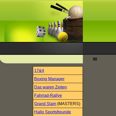
17&4
Boxing Manager
Das waren Zeiten
Fahrrad-Rallye
Grand Slam
(MASTERS)
Hallo Sportsfreunde