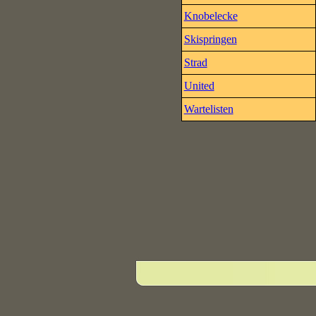
Knobelecke
Skispringen
Strad
United
Wartelisten